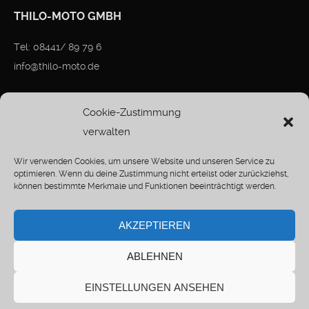
THILO-MOTO GMBH
Tel: 08441/ 89 79 6
info@thilo-moto.de
Cookie-Zustimmung
Unsere Bikes bei
verwalten
> kleinanzeigen.de
Wir verwenden Cookies, um unsere Website und unseren Service zu
optimieren. Wenn du deine Zustimmung nicht erteilst oder zurückziehst,
> Impressum
können bestimmte Merkmale und Funktionen beeinträchtigt werden.
> Datenschutz
AKZEPTIEREN
ABLEHNEN
EINSTELLUNGEN ANSEHEN