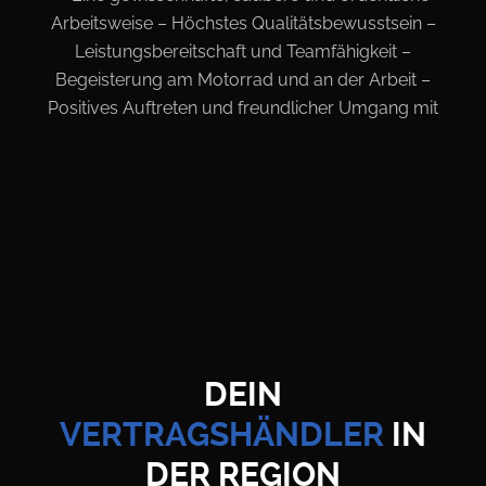
Arbeitsweise – Höchstes Qualitätsbewusstsein
–
Leistungsbereitschaft und Teamfähigkeit –
Begeisterung am Motorrad und an der Arbeit
–
Positives Auftreten und freundlicher Umgang mit
Kunden und Kollegen
– Belastbarkeit und Flexibilität –
Bereitschaft zur Weiterbildung
Wenn dies alles keine Fremdwörter für Dich sind,
bist Du bei uns richtig
DEIN
VERTRAGSHÄNDLER
IN
DER REGION